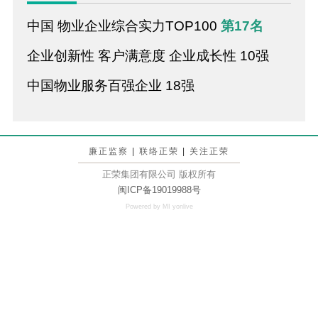
中国 物业企业综合实力TOP100
第17名
企业创新性 客户满意度 企业成长性 10强
中国物业服务百强企业 18强
廉正监察
|
联络正荣
|
关注正荣
正荣集团有限公司 版权所有
闽ICP备19019988号
Powered by MI yonlive